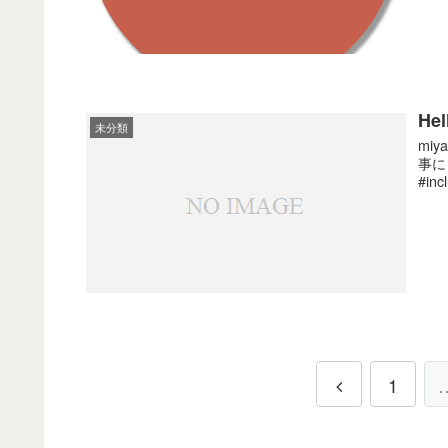
Hel
未分類
mi
事に
#inc
1