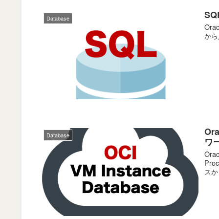
S
Database
Or
から
Or
Database
ワー
Ora
Pr
スか