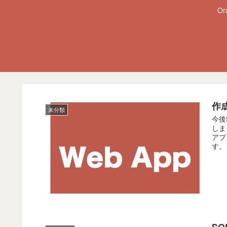
O
作
未分類
今後
しま
アプ
す。
S