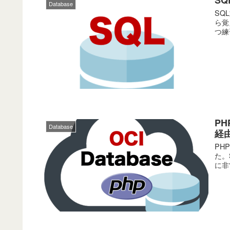
Database
SQ
ら覚
つ練
PH
Database
経
PH
た。
に非