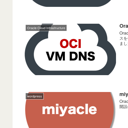
Or
Oracle Cloud Infrastructure
Ora
スを
まし
mi
wordpress
Or
開設