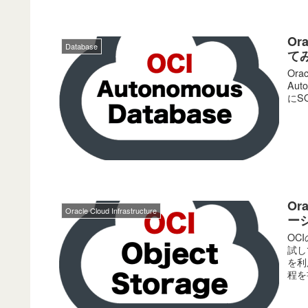
Or
Database
て
Ora
Aut
にS
Or
Oracle Cloud Infrastructure
ー
OC
試し
を利
程を