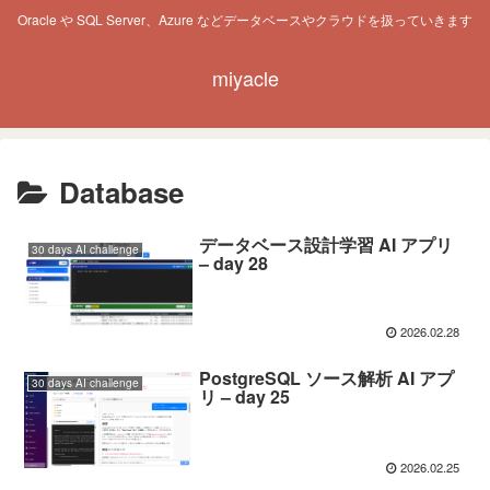
Oracle や SQL Server、Azure などデータベースやクラウドを扱っていきます
miyacle
Database
データベース設計学習 AI アプリ
30 days AI challenge
– day 28
2026.02.28
PostgreSQL ソース解析 AI アプ
30 days AI challenge
リ – day 25
2026.02.25