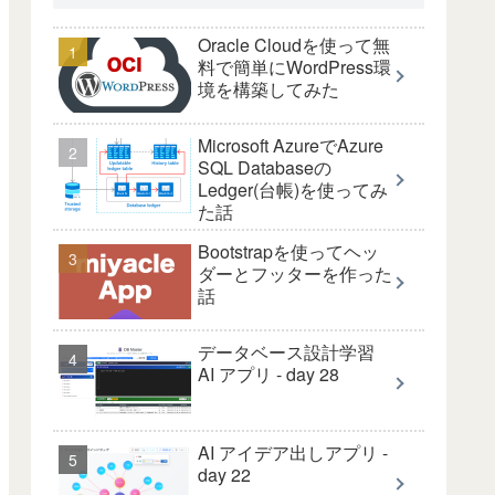
Oracle Cloudを使って無
料で簡単にWordPress環
境を構築してみた
Microsoft AzureでAzure
SQL Databaseの
Ledger(台帳)を使ってみ
た話
Bootstrapを使ってヘッ
ダーとフッターを作った
話
eeded your current quota, please 
che
te_content_free_tier_requests, 
limit
: 
20
,
データベース設計学習
AI アプリ - day 28
scription"
:
"Learn more about Gemini API q
ons"
:[{
"quotaMetric"
:
"generativelanguage.
AI アイデア出しアプリ -
"
:
"10s"
}
day 22