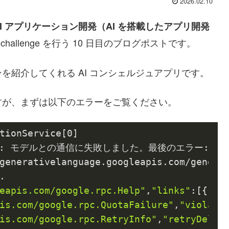
2026.02.10
AI アプリケーション開発（AI を搭載したアプリ開発
AI challenge を行う 10 日目のブログポストです。
を紹介してくれる AI コンシェルジュアプリです。
すが、まずは以下のエラーをご覧ください。
tionService[0]

エラー: モデルとの通信に失敗しました。最後のエラー: You exc
generativelanguage.googleapis.com/genera
.

eapis.com/google.rpc.Help"
,
"links"
:[{
"de
is.com/google.rpc.QuotaFailure"
,
"violati
is.com/google.rpc.RetryInfo"
,
"retryDelay