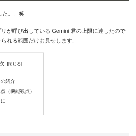
した。。笑
I アプリが呼び出している Gemini 君の上限に達したので
せられる範囲だけお見せします。
次
リの紹介
観点（機能観点）
りに