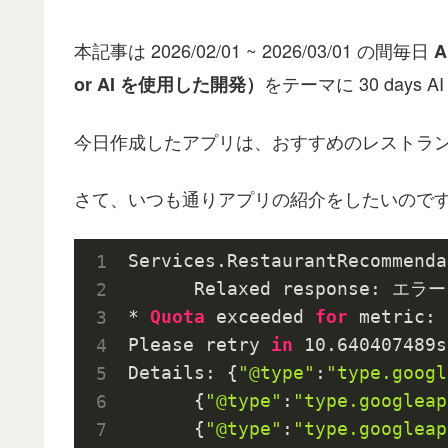
本記事は 2026/02/01 ~ 2026/03/01 の間毎日
をテーマに 30 days 
or AI を使用した開発）
今日作成したアプリは、おすすめのレストラン
さて、いつも通りアプリの紹介をしたいので
Services.RestaurantRecommenda
      Relaxed response: 
* 
Quota
 exceeded 
for
 metric: 
Please retry 
in
10.640407489
s
Details: {
"@type"
:
"type.googl
      {
"@type"
:
"type.googleap
      {
"@type"
:
"type.googleap