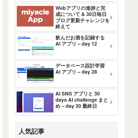
Webアプリの進捗と完
成について & 30日毎日
ブログ更新チャレンジを
終えて
飲んだお酒を記録する
AI アプリ – day 12
データベース設計学習
AI アプリ – day 28
AI SNS アプリと 30
days AI challenge まと
め – day 30 最終日
人気記事