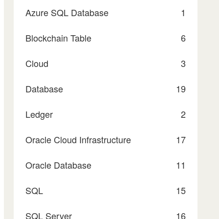
Azure SQL Database
1
Blockchain Table
6
Cloud
3
Database
19
Ledger
2
Oracle Cloud Infrastructure
17
Oracle Database
11
SQL
15
SQL Server
16