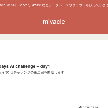
racle や SQL Server、Azure などデータベースやクラウドを扱っていき
miyacle
days AI challenge – day1
yacle 30 日チャレンジの第二回を開始します
2026.02.01