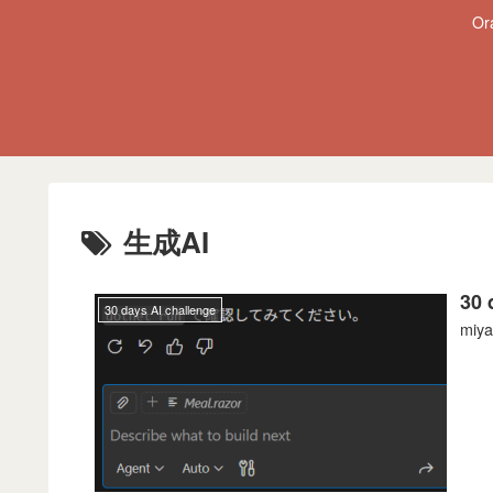
O
生成AI
30 
30 days AI challenge
mi